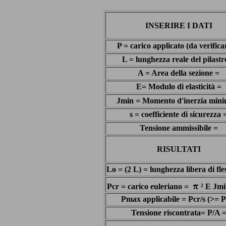
INSERIRE I DATI
P = carico applicato (da verifica
L = lunghezza reale del pilastr
A = Area della sezione =
E= Modulo di elasticità =
Jmin = Momento d'inerzia mini
s = coefficiente di sicurezza 
Tensione ammissibile =
RISULTATI
Lo = (2 L) = lunghezza libera di fle
Pcr = carico euleriano =
² E Jmi
Pmax applicabile = Pcr/s (>= P
Tensione riscontrata= P/A 