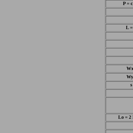
P = c
L =
Wx 
Wy 
s
Lo = 2 