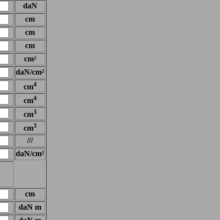
daN
cm
cm
cm
cm²
daN/cm²
4
cm
4
cm
3
cm
3
cm
///
daN/cm²
cm
daN m