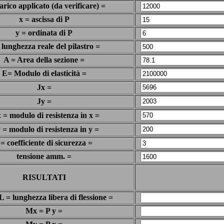
arico applicato (da verificare) =
x = ascissa di P
y = ordinata di P
 lunghezza reale del pilastro =
A = Area della sezione =
E= Modulo di elasticità =
Jx =
Jy =
= modulo di resistenza in x =
= modulo di resistenza in y =
 = coefficiente di sicurezza =
tensione amm. =
RISULTATI
L = lunghezza libera di flessione =
Mx = P y =