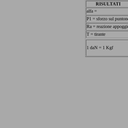
RISULTATI
alfa =
P1 = sforzo sul punton
Ra = reazione appoggi
T = tirante
1 daN = 1 Kgf