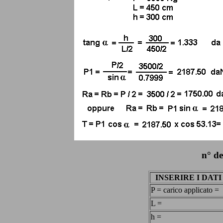
n° d
INSERIRE I DATI
P = carico applicato =
L =
h =