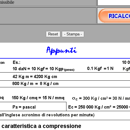
issibile
- Stampa -