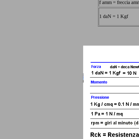
f amm = freccia amm
1 daN = 1 Kgf