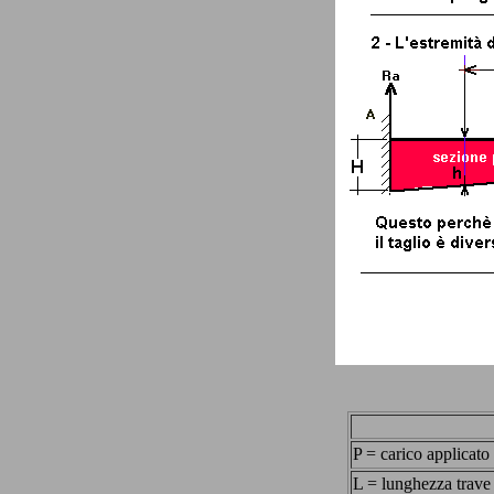
P = carico applicato
L = lunghezza trave