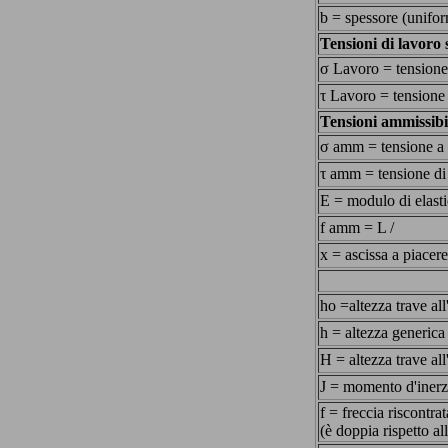
b = spessore (unifor
Tensioni di lavoro s
σ Lavoro = tensione
τ Lavoro = tensione 
Tensioni ammissibi
σ amm = tensione a 
τ amm = tensione di 
E = modulo di elastic
f amm = L /
x = ascissa a piacer
ho =altezza trave all
h = altezza generica
H = altezza trave all
J = momento d'inerzi
f = freccia riscontrat
(è doppia rispetto al