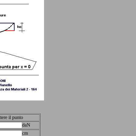
tere il punto
daN
cm