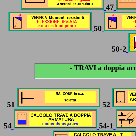
47
50
50-2
- TRAVI a doppia arm
51
52
54
54-1