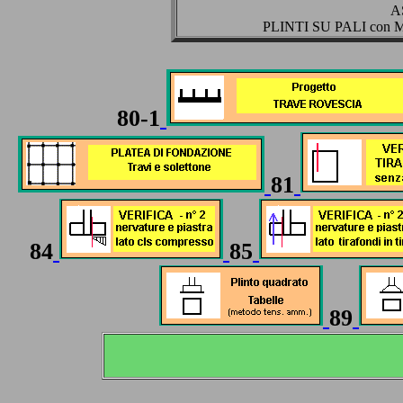
A
PLINTI SU PALI con M
80-1
81
84
85
89