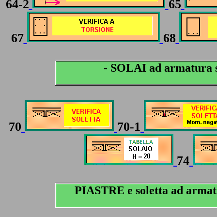
64-2
65
67
68
- SOLAI ad armatura s
70
70-1
74
PIASTRE e soletta ad armatu