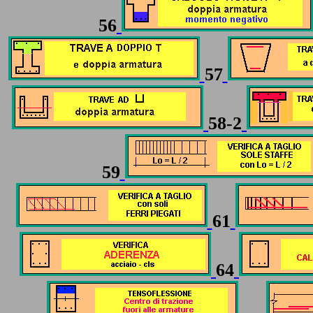
56
57
58-2
59
61
64