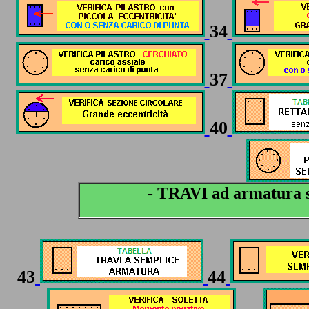
34
37
40
- TRAVI ad armatura s
43
44