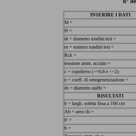
n° d
INSERIRE I DATI
M =
H =
dt = diametro tondini tesi =
nt = numero tondini tesi =
Rck =
tensione amm. acciaio =
c = copriferro (>=0.8 e <=2)
n = coeff. di omogeneizzazione =
ds = diametro staffe =
RISULTATI
b = largh. soletta fissa a 100 cm
Ab = area cls =
h' =
h =