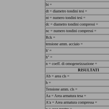
bi =
dt = diametro tondini tesi =
nt = numero tondini tesi =
dc = diametro tondini compressi =
nc = numero tondini compressi =
Rck =
tensione amm. acciaio =
h' =
h'' =
n = coeff. di omogeneizzazione =
RISULTATI
Ab = area cls =
h =
Tensione amm. cls =
Aa = Area armatura tesa =
A'a = Area armatura compressa =
y = asse neutro =