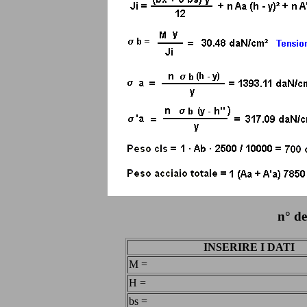
n° d
INSERIRE I DATI
M =
H =
bs =