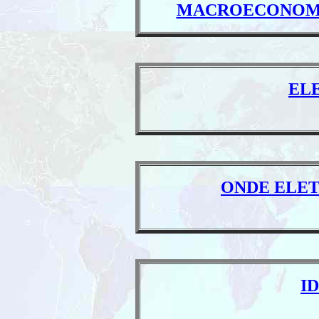
MACROECONOMIA
ELE
ONDE ELE
I