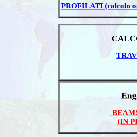
PROFILATI (calcolo
CALC
TRAV
Engl
BEAMS
(IN 