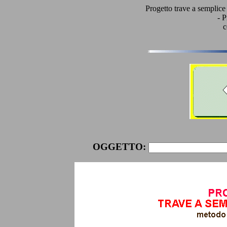
Progetto trave a semplice 
- P
c
OGGETTO: