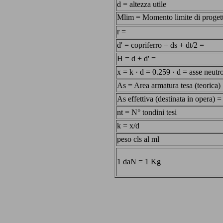
d = altezza utile
Mlim = Momento limite di proget
r =
d' = copriferro + ds + dt/2 =
H = d + d' =
x = k · d = 0.259 · d = asse neutr
As = Area armatura tesa (teorica)
As effettiva (destinata in opera) =
nt = N° tondini tesi
k = x/d
peso cls al ml
1 daN = 1 Kg