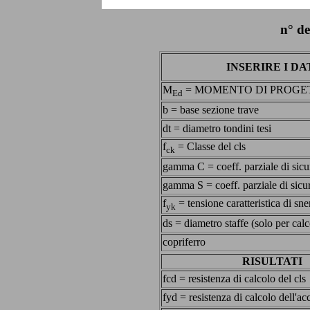
n° d
INSERIRE I DA
M
= MOMENTO DI PROGE
Ed
b = base sezione trave
dt = diametro tondini tesi
f
= Classe del cls
ck
gamma C = coeff. parziale di sicu
gamma S = coeff. parziale di sicu
f
= tensione caratteristica di sn
yk
ds = diametro staffe (solo per calc
copriferro
RISULTATI
fcd = resistenza di calcolo del cls
fyd = resistenza di calcolo dell'ac