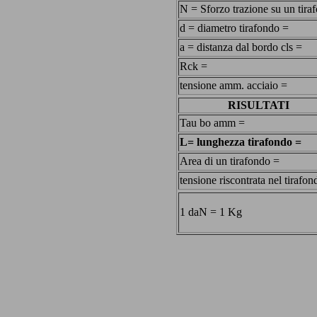
N = Sforzo trazione su un tira
d = diametro tirafondo =
a = distanza dal bordo cls =
Rck =
tensione amm. acciaio =
RISULTATI
Tau bo amm =
L= lunghezza tirafondo =
Area di un tirafondo =
tensione riscontrata nel tirafon
1 daN = 1 Kg