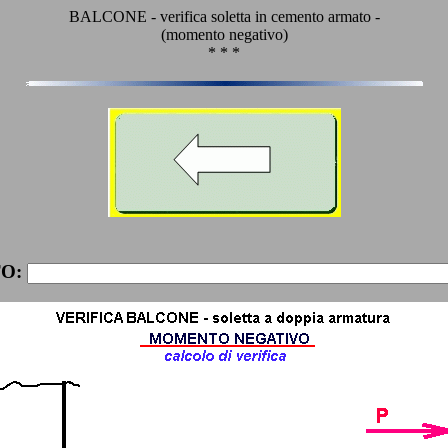
BALCONE - verifica soletta in cemento armato -
(momento negativo)
* * *
O: