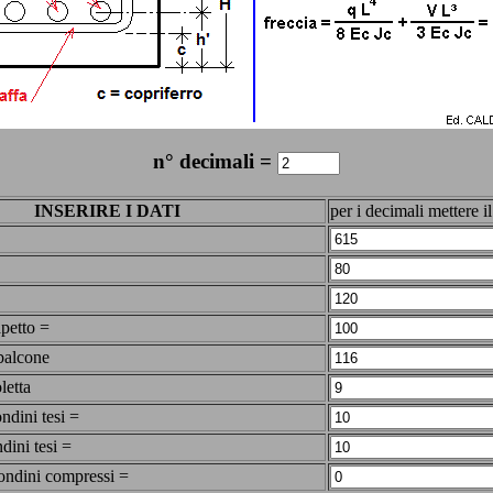
n° decimali =
INSERIRE I DATI
per i decimali mettere i
apetto =
balcone
letta
ndini tesi =
dini tesi =
ondini compressi =