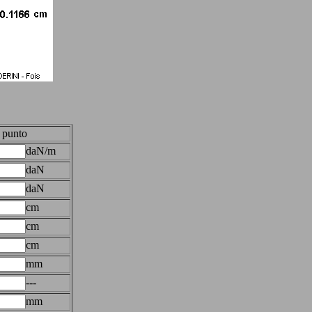
l punto
daN/m
daN
daN
cm
cm
cm
mm
---
mm