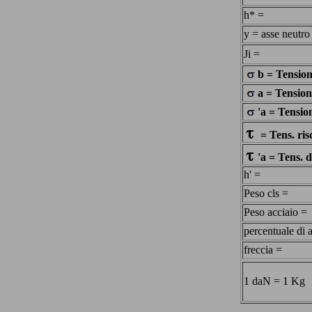
h* =
y = asse neutro
Ji =
b = Tensione
a = Tensione
'a = Tensio
= Tens. risc
'a = Tens. d
h' =
Peso cls =
Peso acciaio =
percentuale di 
freccia =
1 daN = 1 Kg