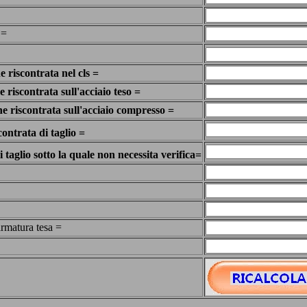
 =
 riscontrata nel cls =
 riscontrata sull'acciaio teso =
ne riscontrata sull'acciaio compresso =
ontrata di taglio =
i taglio sotto la quale non necessita verifica=
armatura tesa =