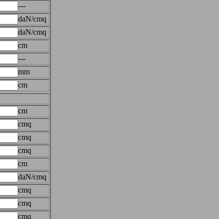
---
daN/cmq
daN/cmq
cm
---
mm
cm
cm
cmq
cmq
cmq
cm
daN/cmq
cmq
cmq
cmq