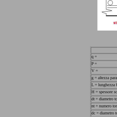
q =
P =
V =
g = altezza par
L = lunghezza 
H = spessore so
dt = diametro to
nt = numero ton
dc = diametro t