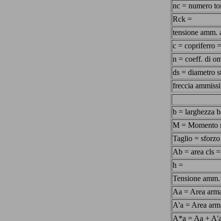
nc = numero to
Rck =
tensione amm. 
c = copriferro 
n = coeff. di 
ds = diametro s
freccia ammissi
b = larghezza b
M = Momento 
Taglio = sforzo
Ab = area cls =
h =
Tensione amm. 
Aa = Area arma
A'a = Area arm
A*a = Aa + A'