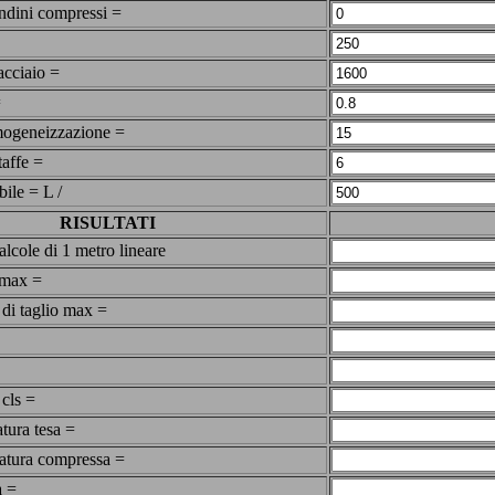
ndini compressi =
acciaio =
=
omogeneizzazione =
taffe =
bile = L /
RISULTATI
alcole di 1 metro lineare
max =
 di taglio max =
cls =
tura tesa =
atura compressa =
a =