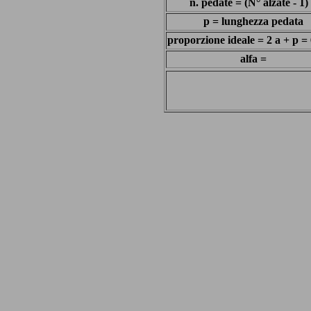
n. pedate = (N° alzate - 1)
p = lunghezza pedata
proporzione ideale = 2 a + p =
alfa =