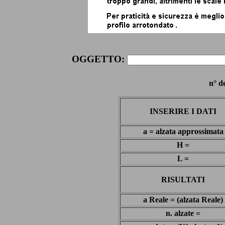
OGGETTO:
n° d
INSERIRE I DATI
a = alzata approssimata
H =
L =
RISULTATI
a Reale = (alzata Reale)
n. alzate =