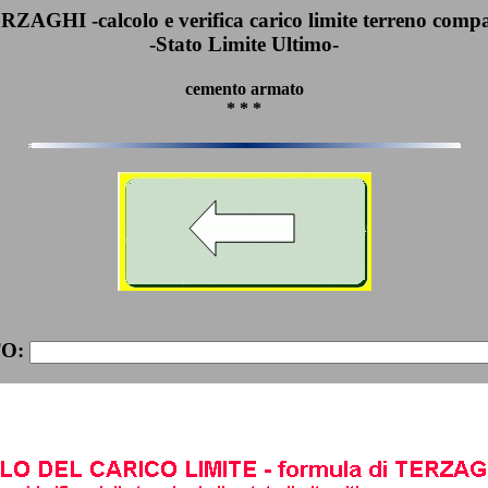
ZAGHI -calcolo e verifica carico limite terreno comp
-Stato Limite Ultimo-
cemento armato
* * *
O: