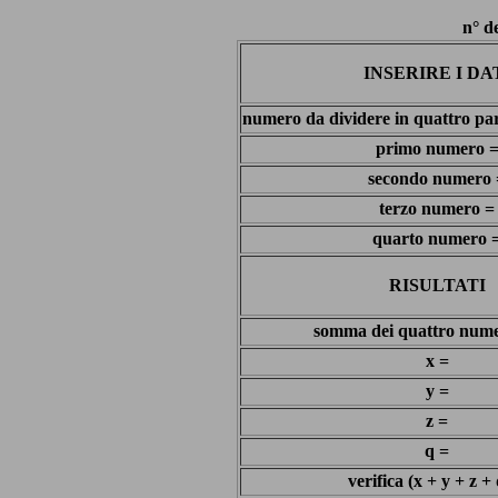
n° d
INSERIRE I DA
numero da dividere in quattro par
primo numero 
secondo numero 
terzo numero =
quarto numero 
RISULTATI
somma dei quattro numer
x =
y =
z =
q =
verifica (x + y + z +